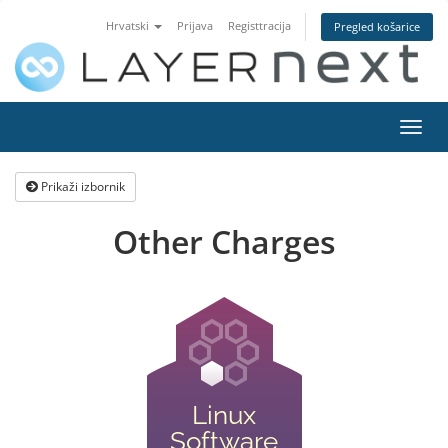
Hrvatski
Prijava
Registtracija
Pregled košarice
Preba
navig
Prikaži izbornik
Other Charges
Linux
Software