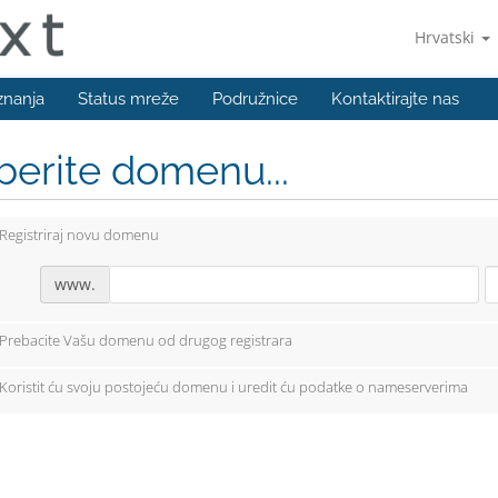
Hrvatski
znanja
Status mreže
Podružnice
Kontaktirajte nas
berite domenu...
Registriraj novu domenu
www.
Prebacite Vašu domenu od drugog registrara
Koristit ću svoju postojeću domenu i uredit ću podatke o nameserverima