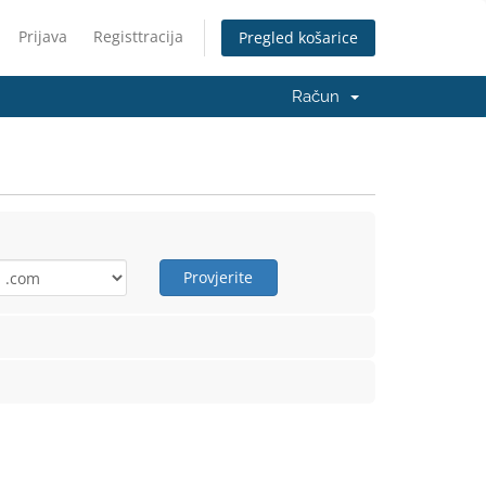
Prijava
Registtracija
Pregled košarice
Račun
Provjerite