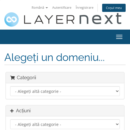
Română
Autentificare
Înregistrare
Coșul meu
Navi
Toggl
Alegeți un domeniu...
Categorii
Acțiuni