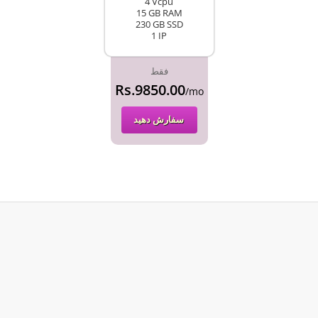
4 Vcpu
15 GB RAM
230 GB SSD
1 IP
فقط
Rs.9850.00
/mo
سفارش دهید