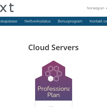
Norwegian
skapsbase
Nettverksstatus
Bonusprogram
Kontakt o
Cloud Servers
Professional
Plan