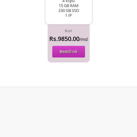
4 Vcpu
15 GB RAM
230 GB SSD
1 IP
Kun
Rs.9850.00
/md
Bestill nå