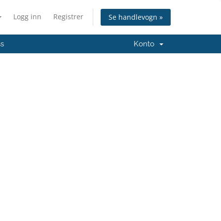
Logg inn
Registrer
Se handlevogn »
ss
Konto