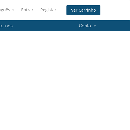
uguês
Entrar
Registar
Ver Carrinho
te-nos
Conta