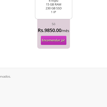
4 Vcpu
15 GB RAM
230 GB SSD
1 IP
Só
Rs.9850.00
/mês
Encomendar já!
ervados.