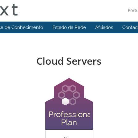
Port
se de Conhecimento
Estado da Rede
Afiliados
Contac
Cloud Servers
Professional
Plan