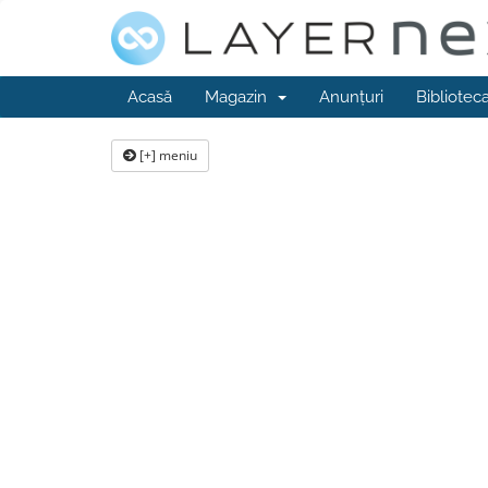
Acasă
Magazin
Anunțuri
Bibliotec
[+] meniu