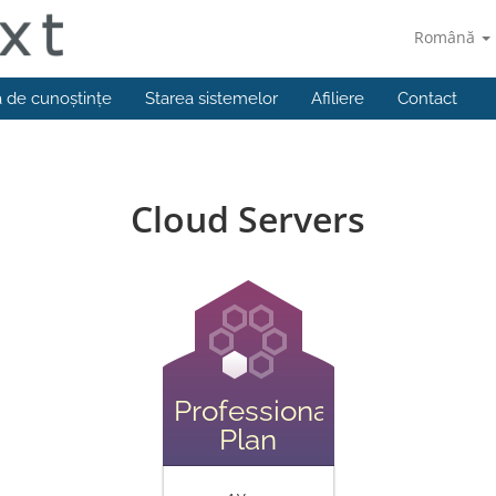
Română
a de cunoștințe
Starea sistemelor
Afiliere
Contact
Cloud Servers
Professional
Plan