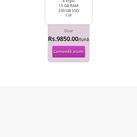
4 Vcpu
15 GB RAM
230 GB SSD
1 IP
Doar
Rs.9850.00
/lună
Comandă acum