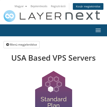
Magyar
Bejelentkezés
Regisztráció
Kosár megtekintése
Váltá
a
navig
Menü megjelenítése
USA Based VPS Servers
Standard
Plan