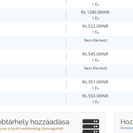
1 Év
Rs.1286.00INR
1 Év
Rs.522.00INR
1 Év
Nem Elérhető
Rs.545.00INR
1 Év
Nem Elérhető
Rs.351.00INR
1 Év
Rs.550.00INR
1 Év
btárhely hozzáadása
Hoz
Kezelje
szon a kiváló webhosting csomagokból