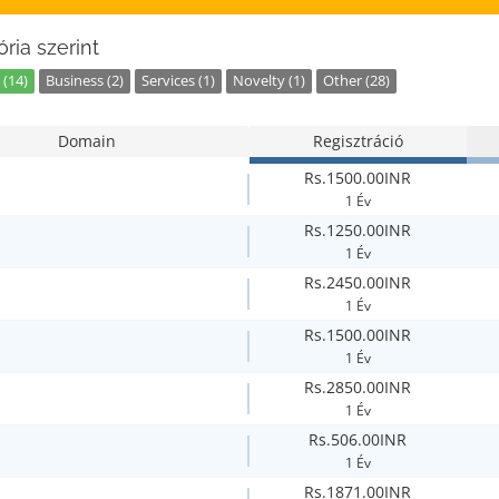
ria szerint
 (14)
Business (2)
Services (1)
Novelty (1)
Other (28)
Domain
Regisztráció
Rs.1500.00INR
1 Év
Rs.1250.00INR
1 Év
Rs.2450.00INR
1 Év
Rs.1500.00INR
1 Év
Rs.2850.00INR
1 Év
Rs.506.00INR
1 Év
Rs.1871.00INR