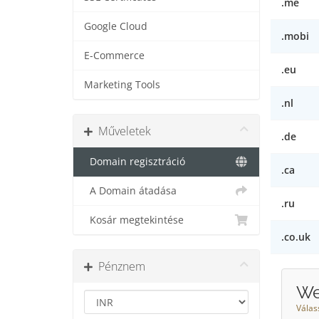
.me
Google Cloud
.mobi
E-Commerce
.eu
Marketing Tools
.nl
Műveletek
.de
Domain regisztráció
.ca
A Domain átadása
.ru
Kosár megtekintése
.co.uk
Pénznem
We
Válas