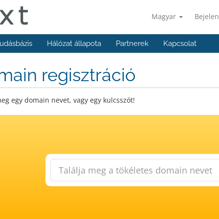
Magyar
Bejelen
udásbázis
Hálózat állapota
Partnerek
Kapcsolat
ain regisztráció
eg egy domain nevet, vagy egy kulcsszót!