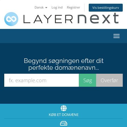
Dansk
Log ind
Registrer
Vis bestillingskurv
Skift
navig
Begynd søgningen efter dit
perfekte domænenavn...
KØB ET DOMÆNE