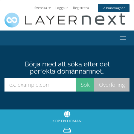
Svenska
Logga in
Registrera
Se kundvagnen
Växla
navig
Börja med att söka efter det
perfekta domännamnet..
KÖP EN DOMÄN