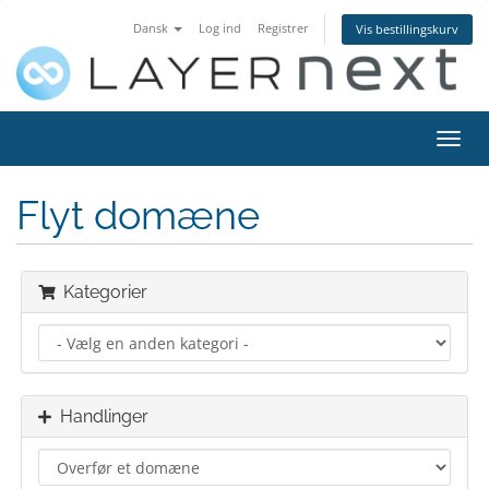
Dansk
Log ind
Registrer
Vis bestillingskurv
Skift
navig
Flyt domæne
Kategorier
Handlinger