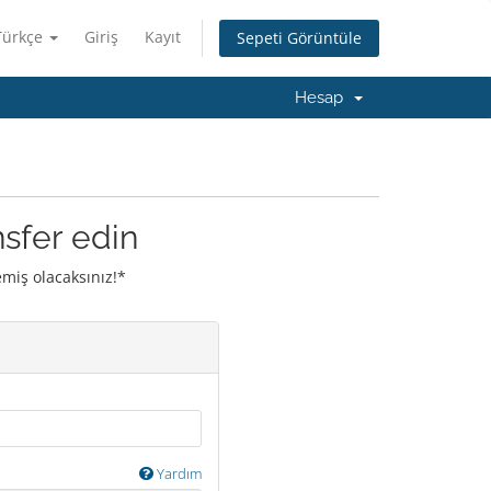
Türkçe
Giriş
Kayıt
Sepeti Görüntüle
Hesap
nsfer edin
emiş olacaksınız!*
Yardım